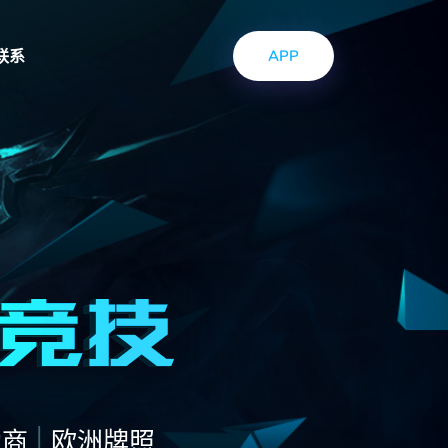
联系
APP