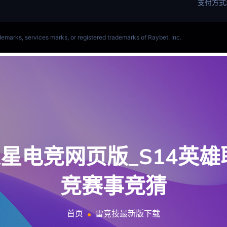
_火星电竞网页版_S14英
竞赛事竞猜
首页
雷竞技最新版下载