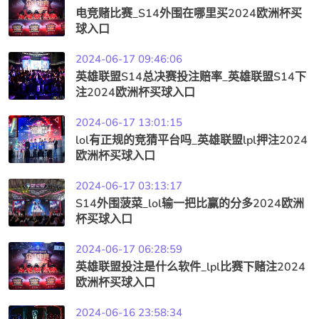
电竞赌比赛_S14外围在哪里买2024欧洲杯买
球入口
2024-06-17 09:46:06
英雄联盟S14总决赛投注赔率_英雄联盟S14下
注2024欧洲杯买球入口
2024-06-17 13:01:15
lol有正规的竞猜平台吗_英雄联盟lpl押注2024
欧洲杯买球入口
2024-06-17 03:13:17
S14外围菠菜_lol输一把比赢的分多2024欧洲
杯买球入口
2024-06-17 06:28:59
英雄联盟投注是什么软件_lpl比赛下赌注2024
欧洲杯买球入口
2024-06-16 23:58:34