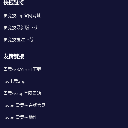
快捷链接
雷竞技app官网网址
雷竞技最新版下载
雷竞技投注下载
友情链接
雷竞技RAYBET下载
ray电竞app
雷竞技app官网网站
raybet雷竞技在线官网
raybet雷竞技地址