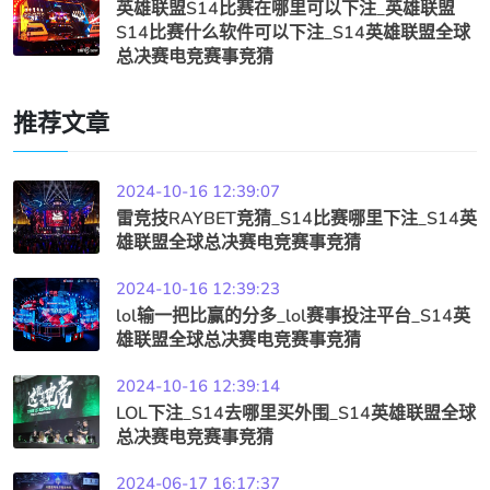
英雄联盟S14比赛在哪里可以下注_英雄联盟
S14比赛什么软件可以下注_S14英雄联盟全球
总决赛电竞赛事竞猜
推荐文章
2024-10-16 12:39:07
雷竞技RAYBET竞猜_S14比赛哪里下注_S14英
雄联盟全球总决赛电竞赛事竞猜
2024-10-16 12:39:23
lol输一把比赢的分多_lol赛事投注平台_S14英
雄联盟全球总决赛电竞赛事竞猜
2024-10-16 12:39:14
LOL下注_S14去哪里买外围_S14英雄联盟全球
总决赛电竞赛事竞猜
2024-06-17 16:17:37